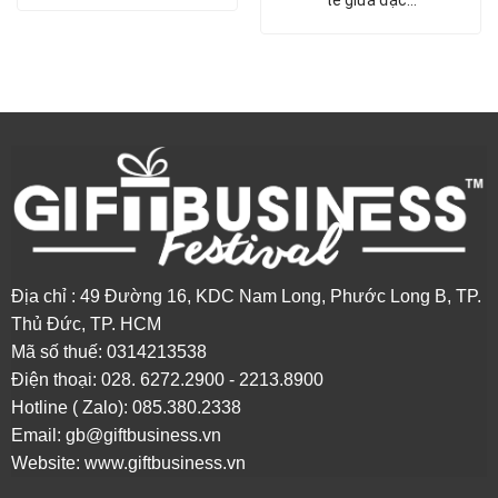
tế giữa đặc…
Địa chỉ : 49 Đường 16, KDC Nam Long, Phước Long B, TP.
Thủ Đức, TP. HCM
Mã số thuế: 0314213538
Điện thoại: 0
28. 6272.2900 - 2213.8900
Hotline ( Zalo): 085.380.2338
Email:
gb@giftbusiness.vn
Website:
www.giftbusiness.vn