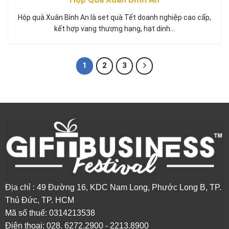
Hộp quà Xuân Bình An là set quà Tết doanh nghiệp cao cấp,
kết hợp vang thượng hạng, hạt dinh…
1
2
3
Địa chỉ : 49 Đường 16, KDC Nam Long, Phước Long B, TP.
Thủ Đức, TP. HCM
Mã số thuế: 0314213538
Điện thoại: 0
28. 6272.2900 - 2213.8900