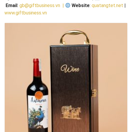
Email
:
gb@giftbusiness.vn |
Website
:
quatangtet.net
|
www.giftbusiness.vn