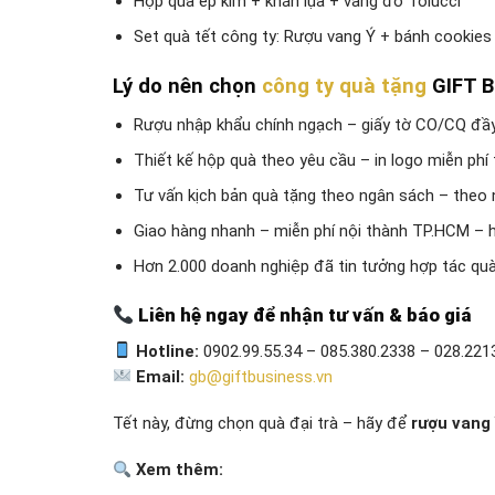
Hộp quà ép kim + khăn lụa + vang đỏ Tolucci
Set quà tết công ty: Rượu vang Ý + bánh cookies
Lý do nên chọn
công ty quà tặng
GIFT B
Rượu nhập khẩu chính ngạch – giấy tờ CO/CQ đầ
Thiết kế hộp quà theo yêu cầu – in logo miễn phí
Tư vấn kịch bản quà tặng theo ngân sách – theo
Giao hàng nhanh – miễn phí nội thành TP.HCM – h
Hơn 2.000 doanh nghiệp đã tin tưởng hợp tác qu
Liên hệ ngay để nhận tư vấn & báo giá
Hotline:
0902.99.55.34 – 085.380.2338 – 028.221
Email:
gb@giftbusiness.vn
Tết này, đừng chọn quà đại trà – hãy để
rượu vang 
Xem thêm: