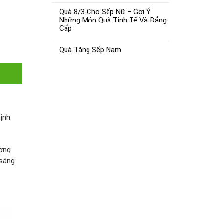
Quà 8/3 Cho Sếp Nữ – Gợi Ý
Những Món Quà Tinh Tế Và Đẳng
Cấp
Quà Tặng Sếp Nam
hịnh
ợng.
 sáng