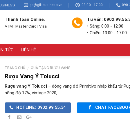
USINESS
gb@giftbusiness.vn
08:00 - 17:00
090.
Thanh toán Online.
Tư vấn: 0902.99.55.
• Sáng: 8:00 - 12:00
ATM | Master Card | Visa
• Chiều: 13:00 - 17:00
IN TỨC
LIÊN HỆ
TRANG CHỦ
QUÀ TẶNG RƯỢU VANG
/
Rượu Vang Ý Tolucci
Rượu vang Ý Tolucci
– dòng vang đỏ Primitivo nhập khẩu từ Pugl
nồng độ 17%, vintage 2020,…
HOTLINE: 0902.99.55.34
CHAT FACEBOO