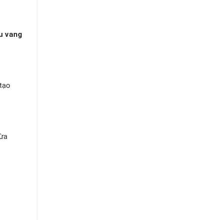
u vang
 tạo
vừa