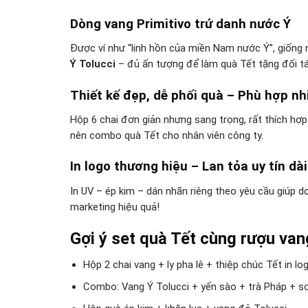
Dòng vang Primitivo trứ danh nước Ý
Được ví như “linh hồn của miền Nam nước Ý”, giống nh
Ý Tolucci
– đủ ấn tượng để làm quà Tết tặng đối tá
Thiết kế đẹp, dễ phối quà – Phù hợp nh
Hộp 6 chai đơn giản nhưng sang trọng, rất thích hợ
nên combo quà Tết cho nhân viên công ty.
In logo thương hiệu – Lan tỏa uy tín dài
In UV – ép kim – dán nhãn riêng theo yêu cầu giúp 
marketing hiệu quả!
Gợi ý set quà Tết cùng rượu van
Hộp 2 chai vang + ly pha lê + thiệp chúc Tết in lo
Combo: Vang Ý Tolucci + yến sào + trà Pháp + s