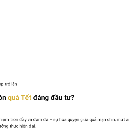
ộp trở lên
ón
quà Tết
đáng đầu tư?
ghiệm tròn đầy và đậm đà – sự hòa quyện giữa quả mận chín, mứt a
ưởng thức hiện đại.