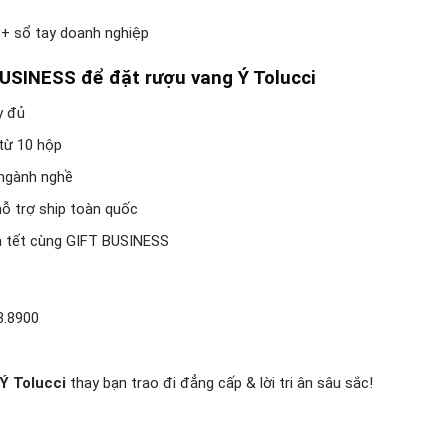
 + sổ tay doanh nghiệp
USINESS để đặt rượu vang Ý Tolucci
y đủ
 từ 10 hộp
 ngành nghề
ỗ trợ ship toàn quốc
à tết cùng GIFT BUSINESS
3.8900
Ý Tolucci
thay bạn trao đi đẳng cấp & lời tri ân sâu sắc!