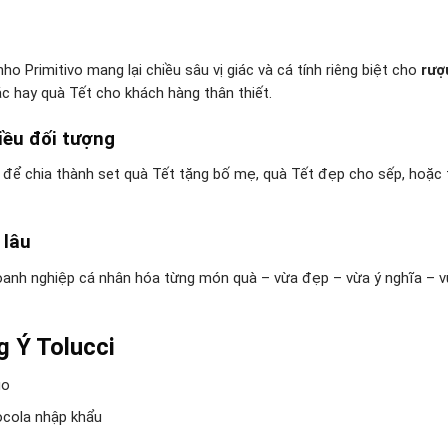
o Primitivo mang lại chiều sâu vị giác và cá tính riêng biệt cho
rượ
c hay quà Tết cho khách hàng thân thiết.
iều đối tượng
p để chia thành set quà Tết tặng bố mẹ, quà Tết đẹp cho sếp, hoặc
 lâu
doanh nghiệp cá nhân hóa từng món quà – vừa đẹp – vừa ý nghĩa – 
g Ý Tolucci
go
ocola nhập khẩu