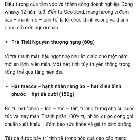
Biểu tượng của tầm vóc và thành công doanh nghiệp. Dòng
whisky 12 năm tuổi đến từ Scotland, mang hương vị đậm
sâu – mạnh mẽ – tinh tế, là lời chúc thịnh vượng và thành
công gửi đến người nhận.
Trà Thái Nguyên thượng hạng (60g)
Vị trà thanh mát, hậu ngọt nhẹ như lời chúc cho một năm
mới an lành, viên mãn. Một nét tinh túy truyền thống trong
tổng thể quà tặng hiện đại.
Hạt macca – hạnh nhân rang bơ – hạt điều bình
phước – hạt dẻ cười (150g)
Bộ tứ hạt “phúc – lộc – thọ – tài”, tượng trưng cho sự sung
túc và may mắn. Thành phần 100% tự nhiên, được đóng gói
chuẩn xuất khẩu – đảm bảo sức khỏe và giá trị dinh dưỡng.
Tất cả được bày trí tinh tế trong hộp quà cao cấp mang