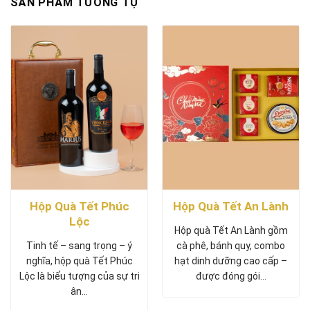
SẢN PHẨM TƯƠNG TỰ
Hộp Quà Tết Phúc
Hộp Quà Tết An Lành
Lộc
Hộp quà Tết An Lành gồm
Tinh tế – sang trọng – ý
cà phê, bánh quy, combo
nghĩa, hộp quà Tết Phúc
hạt dinh dưỡng cao cấp –
Lộc là biểu tượng của sự tri
được đóng gói…
ân…