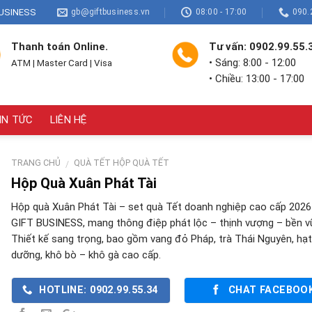
USINESS
gb@giftbusiness.vn
08:00 - 17:00
090.
Thanh toán Online.
Tư vấn: 0902.99.55.
• Sáng: 8:00 - 12:00
ATM | Master Card | Visa
• Chiều: 13:00 - 17:00
IN TỨC
LIÊN HỆ
TRANG CHỦ
QUÀ TẾT HỘP QUÀ TẾT
/
Hộp Quà Xuân Phát Tài
Hộp quà Xuân Phát Tài – set quà Tết doanh nghiệp cao cấp 2026
GIFT BUSINESS, mang thông điệp phát lộc – thịnh vượng – bền v
Thiết kế sang trọng, bao gồm vang đỏ Pháp, trà Thái Nguyên, hạt
dưỡng, khô bò – khô gà cao cấp.
HOTLINE: 0902.99.55.34
CHAT FACEBOO