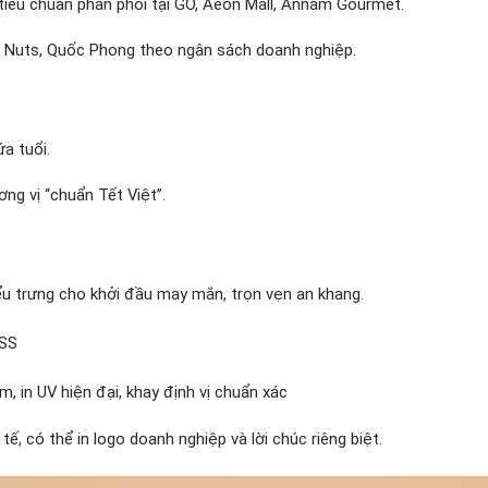
 tiêu chuẩn phân phối tại GO, Aeon Mall, Annam Gourmet.
y Nuts, Quốc Phong theo ngân sách doanh nghiệp.
ứa tuổi.
ng vị “chuẩn Tết Việt”.
ểu trưng cho khởi đầu may mắn, trọn vẹn an khang.
ESS
, in UV hiện đại, khay định vị chuẩn xác
tế, có thể in logo doanh nghiệp và lời chúc riêng biệt.