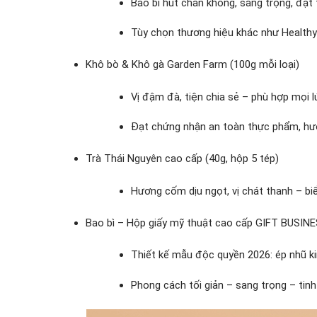
Bao bì hút chân không, sang trọng, đạt
Tùy chọn thương hiệu khác như Health
Khô bò & Khô gà Garden Farm (100g mỗi loại)
Vị đậm đà, tiện chia sẻ – phù hợp mọi l
Đạt chứng nhận an toàn thực phẩm, hươ
Trà Thái Nguyên cao cấp (40g, hộp 5 tép)
Hương cốm dịu ngọt, vị chát thanh – bi
Bao bì – Hộp giấy mỹ thuật cao cấp GIFT BUSIN
Thiết kế mẫu độc quyền 2026: ép nhũ kim
Phong cách tối giản – sang trọng – tinh 