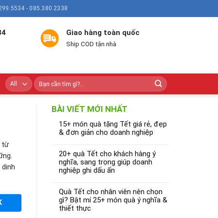
299.5534 - 085.380.2338
34
Giao hàng toàn quốc
Ship COD tận nhà
BÀI VIẾT MỚI NHẤT
15+ món quà tặng Tết giá rẻ, đẹp
& đơn giản cho doanh nghiệp
 từ
20+ quà Tết cho khách hàng ý
ững.
nghĩa, sang trọng giúp doanh
 dinh
nghiệp ghi dấu ấn
Quà Tết cho nhân viên nên chọn
gì? Bật mí 25+ món quà ý nghĩa &
K
thiết thực