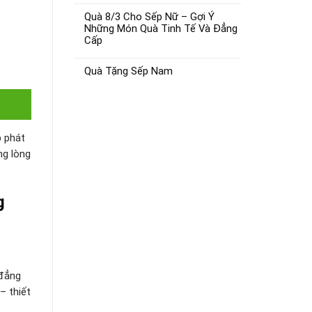
Quà 8/3 Cho Sếp Nữ – Gợi Ý
Những Món Quà Tinh Tế Và Đẳng
Cấp
Quà Tặng Sếp Nam
p phát
ng lòng
g
 đẳng
– thiết