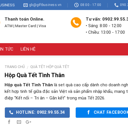
USINESS
gb@giftbusiness.vn
08:00 - 17:00
090.
Thanh toán Online.
Tư vấn: 0902.99.55.
• Sáng: 8:00 - 12:00
ATM | Master Card | Visa
• Chiều: 13:00 - 17:00
IN TỨC
LIÊN HỆ
TRANG CHỦ
QUÀ TẾT HỘP QUÀ TẾT
/
Hộp Quà Tết Tình Thân
Hộp quà Tết Tình Thân
là set quà cao cấp dành cho doanh ngh
kết hợp tinh tế giữa đặc sản Việt và sản phẩm nhập khẩu, mang 
điệp “Kết nối – Tri ân – Gắn kết” trong mùa Tết 2026.
HOTLINE: 0902.99.55.34
CHAT FACEBOO