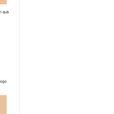
ón quà
logo