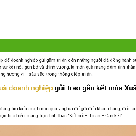
dịp để doanh nghiệp gửi gắm tri ân đến những người đã đồng hành s
o sự kết nối, gắn bó và thịnh vượng, là món quà mang đậm tinh thầ
ong hương vị – sâu sắc trong thông điệp tri ân.
uà doanh nghiệp
gửi trao gắn kết mùa Xu
 đang tìm kiếm một món quà ý nghĩa để gửi đến khách hàng, đối tá
ọn tiêu biểu, mang trọn tinh thần “Kết nối – Tri ân – Gắn kết”.