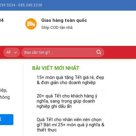
299.5534 - 085.380.2338
34
Giao hàng toàn quốc
Ship COD tận nhà
BÀI VIẾT MỚI NHẤT
15+ món quà tặng Tết giá rẻ, đẹp
& đơn giản cho doanh nghiệp
iệp,
20+ quà Tết cho khách hàng ý
thông
nghĩa, sang trọng giúp doanh
nghiệp ghi dấu ấn
K
Quà Tết cho nhân viên nên chọn
gì? Bật mí 25+ món quà ý nghĩa &
thiết thực