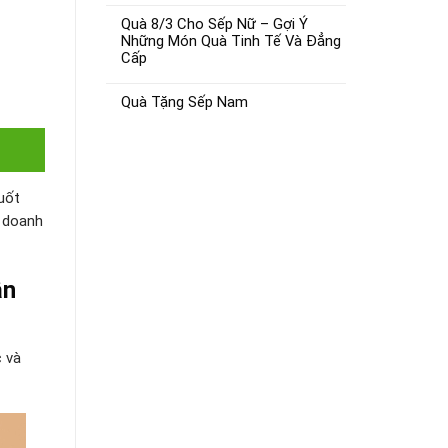
Quà 8/3 Cho Sếp Nữ – Gợi Ý
Những Món Quà Tinh Tế Và Đẳng
Cấp
Quà Tặng Sếp Nam
uốt
n doanh
ân
c và