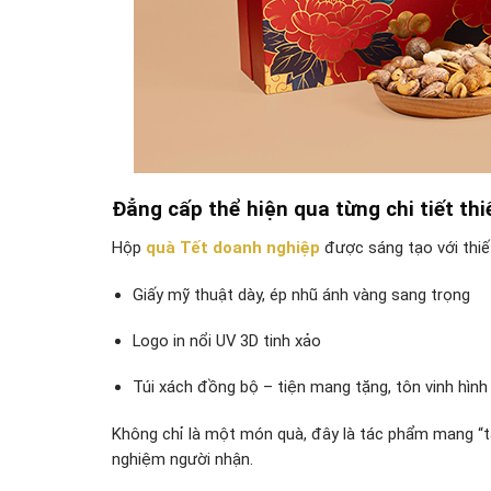
Đẳng cấp thể hiện qua từng chi tiết thi
Hộp
quà Tết doanh nghiệp
được sáng tạo với thiế
Giấy mỹ thuật dày, ép nhũ ánh vàng sang trọng
Logo in nổi UV 3D tinh xảo
Túi xách đồng bộ – tiện mang tặng, tôn vinh hìn
Không chỉ là một món quà, đây là tác phẩm mang “tâ
nghiệm người nhận.