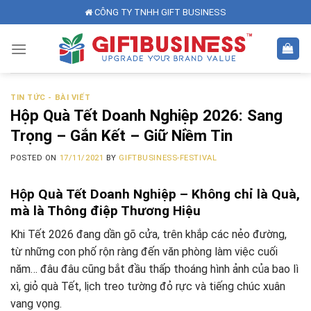
Skip
CÔNG TY TNHH GIFT BUSINESS
to
content
TIN TỨC - BÀI VIẾT
Hộp Quà Tết Doanh Nghiệp 2026: Sang
Trọng – Gắn Kết – Giữ Niềm Tin
POSTED ON
17/11/2021
BY
GIFTBUSINESS-FESTIVAL
Hộp Quà Tết Doanh Nghiệp – Không chỉ là Quà,
mà là Thông điệp Thương Hiệu
Khi Tết 2026 đang dần gõ cửa, trên khắp các nẻo đường,
từ những con phố rộn ràng đến văn phòng làm việc cuối
năm… đâu đâu cũng bắt đầu thấp thoáng hình ảnh của bao lì
xì, giỏ quà Tết, lịch treo tường đỏ rực và tiếng chúc xuân
vang vọng.