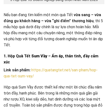
Nếu bạn đang tìm kiếm một món quà Tết
vừa sang – vừa
đúng gu khách hàng – vừa “ghi điểm” thương hiệu
, thì 5
mẫu hộp quà dưới đây chính là sự lựa chọn hoàn hảo. Mỗi
hộp đều mang một câu chuyện riêng, một thông điệp riêng
và phù hợp với từng đối tượng doanh nghiệp muốn tri ân dịp
Tết.
1. Hộp Quà Tết
Sum Vầy
– Ấm áp, thân tình, đầy cảm
xúc
Link sản phẩm:
https://quatangtet.net/san-pham/hop-
qua-tet-sum-vay/
Hộp quà Sum Vầy được thiết kế như một lời chúc đầu năm
tròn đầy, hạnh phúc. Bên trong là những món quà gần gũi
như rượu XO, kiwi sấy dẻo, hạt dinh dưỡng và các loại mứt
cổ truyền. Toàn bộ sản phẩm được đựng trong hộp quà đỏ