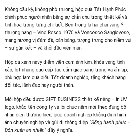
Không cầu kỳ, không phô trương, hộp quà Tết Hạnh Phúc
chinh phục người nhận bằng sự chỉn chu trong thiết kế và
tinh hoa trong từng chi tiết. Bên trong là hai chai vang Ý
thượng hạng – Vino Rosso 1976 và Voncesco Sangiovese,
mang hương vị đậm đà, cân bằng, tượng trưng cho niềm vui
– sự gắn kết – và khởi đầu viên mãn.
Hộp da xanh navy điểm viền cam ánh kim, khóa vàng tinh
xảo, lót nhung cao cấp tạo cảm giác sang trọng và ấm áp,
phù hợp làm quà biếu Tết doanh nghiệp, tặng khách hàng,
đối tác, lãnh đạo hay người thân.
Mỗi hộp đều được GIFT BUSINESS thiết kế riêng – in UV
logo, khắc tên công ty và lời chúc năm mới theo đúng bộ
nhận diện thương hiệu, giúp doanh nghiệp khẳng định hình
ảnh chuyên nghiệp và gửi đi thông điệp
“Sống hạnh phúc –
Đón xuân an nhiên”
đầy ý nghĩa.