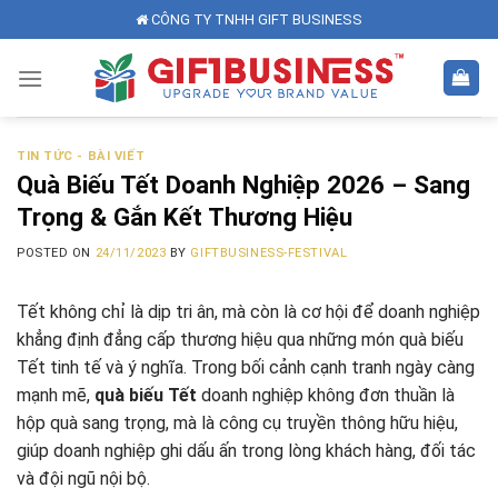
Skip
CÔNG TY TNHH GIFT BUSINESS
to
content
TIN TỨC - BÀI VIẾT
Quà Biếu Tết Doanh Nghiệp 2026 – Sang
Trọng & Gắn Kết Thương Hiệu
POSTED ON
24/11/2023
BY
GIFTBUSINESS-FESTIVAL
Tết không chỉ là dịp tri ân, mà còn là cơ hội để doanh nghiệp
khẳng định đẳng cấp thương hiệu qua những món quà biếu
Tết tinh tế và ý nghĩa. Trong bối cảnh cạnh tranh ngày càng
mạnh mẽ,
quà biếu Tết
doanh nghiệp không đơn thuần là
hộp quà sang trọng, mà là công cụ truyền thông hữu hiệu,
giúp doanh nghiệp ghi dấu ấn trong lòng khách hàng, đối tác
và đội ngũ nội bộ.